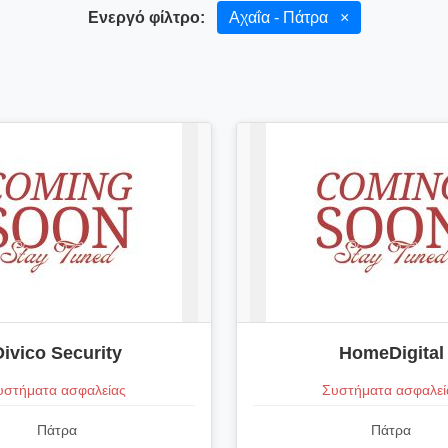
Ενεργό φίλτρο:
Αχαΐα - Πάτρα
×
Divico Security
HomeDigital
υστήματα ασφαλείας
Συστήματα ασφαλεί
Πάτρα
Πάτρα