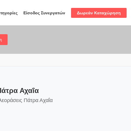
Δωρεάν Καταχώρηση
τηγορίες
Είσοδος Συνεργατών
η
Πάτρα Αχαΐα
λεοράσεις Πάτρα Αχαΐα