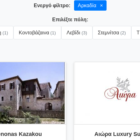
Ενεργό φίλτρο:
Αρκαδία
×
Επιλέξτε πόλη:
η
Κοντοβάζαινα
Λεβίδι
Στεμνίτσα
Τ
(1)
(1)
(3)
(2)
enonas Kazakou
Αιώρα Luxury Su