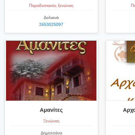
Παραδοσιακός ξενώνας
Πα
Δολιανά
2653025097
Αμανίτες
Αρχ
Ξενώνας
Δημητσάνα