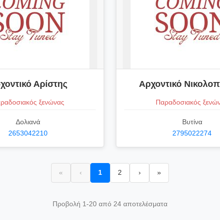
χοντικό Αρίστης
Αρχοντικό Νικολο
ραδοσιακός ξενώνας
Παραδοσιακός ξενώ
Δολιανά
Βυτίνα
2653042210
2795022274
«
‹
1
2
›
»
Προβολή 1-20 από 24 αποτελέσματα