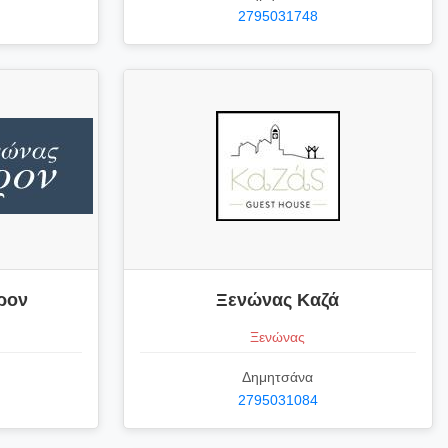
2795031748
ρον
Ξενώνας Καζά
Ξενώνας
Δημητσάνα
2795031084