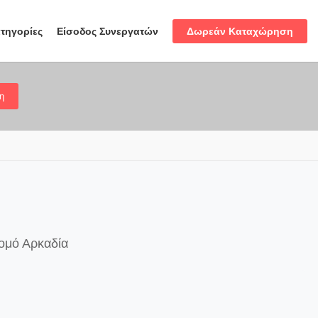
Δωρεάν Καταχώρηση
τηγορίες
Είσοδος Συνεργατών
η
νομό Αρκαδία