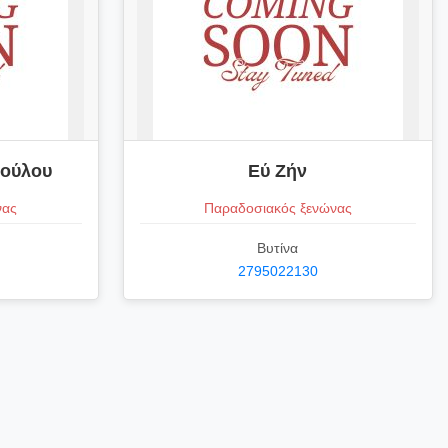
πούλου
Εύ Ζήν
νας
Παραδοσιακός ξενώνας
Βυτίνα
2795022130