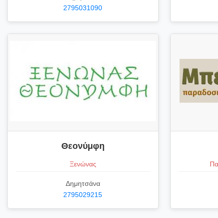
2795031090
Θεονύμφη
Ξενώνας
Πα
Δημητσάνα
2795029215