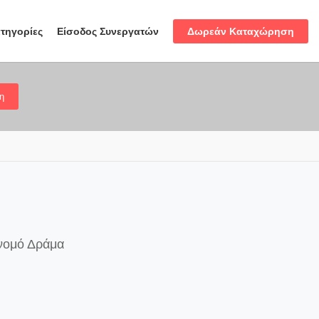
Δωρεάν Καταχώρηση
τηγορίες
Είσοδος Συνεργατών
η
 νομό Δράμα