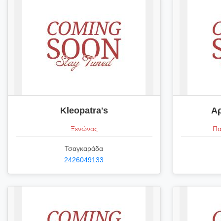
Kleopatra's
Αρ
Ξενώνας
Πα
Τσαγκαράδα
2426049133