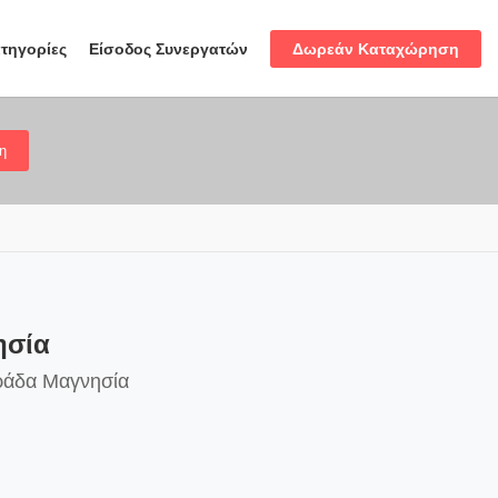
Δωρεάν Καταχώρηση
τηγορίες
Είσοδος Συνεργατών
η
ησία
αράδα Μαγνησία