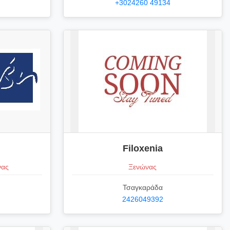
+3024260 49134
Filoxenia
νας
Ξενώνας
Τσαγκαράδα
2426049392