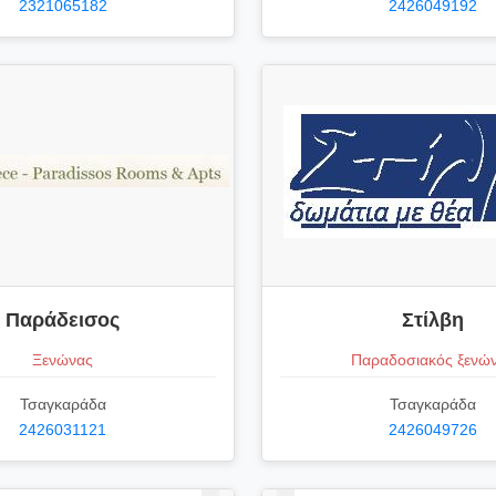
2321065182
2426049192
Παράδεισος
Στίλβη
Ξενώνας
Παραδοσιακός ξενώ
Τσαγκαράδα
Τσαγκαράδα
2426031121
2426049726