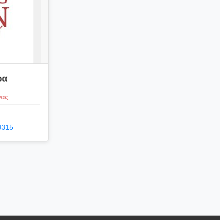
ρα
νας
9315