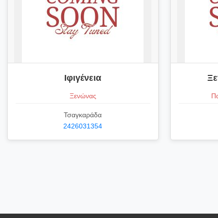
Ιφιγένεια
Ξε
Ξενώνας
Πα
Τσαγκαράδα
2426031354