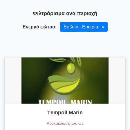
Φιλτράρισμα ανά περιοχή
Ενεργό φίλτρο:
Εύβοια - Ερέτρια
×
Τempoil Marin
Ανακύκλωση ελαίων