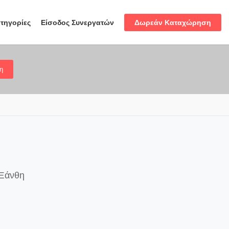
Δωρεάν Καταχώρηση
τηγορίες
Είσοδος Συνεργατών
η
 Ξάνθη