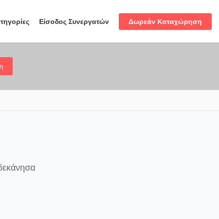
Δωρεάν Καταχώρηση
τηγορίες
Είσοδος Συνεργατών
η
ωδεκάνησα