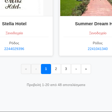
Stella Hotel
Summer Dream H
Ξενοδοχείο
Ξενοδοχείο
Ρόδος
Ρόδος
2244029396
2241041340
«
‹
1
2
3
›
»
Προβολή 1-20 από 48 αποτελέσματα