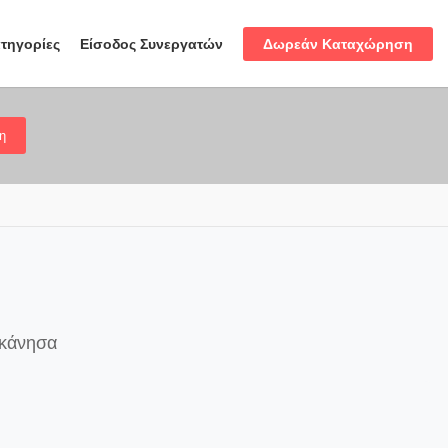
Δωρεάν Καταχώρηση
τηγορίες
Είσοδος Συνεργατών
η
εκάνησα