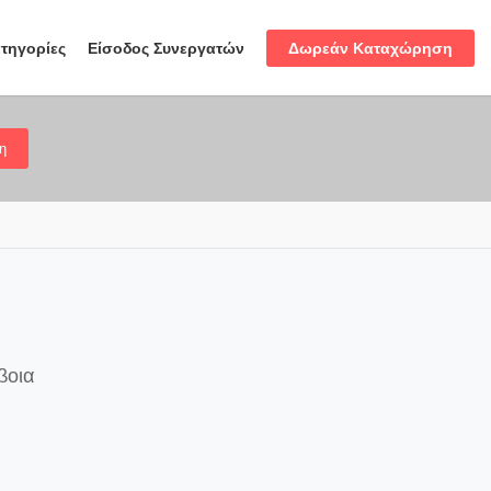
Δωρεάν Καταχώρηση
τηγορίες
Είσοδος Συνεργατών
η
βοια