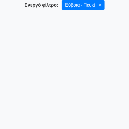
Ενεργό φίλτρο:
Εύβοια - Πευκί
×