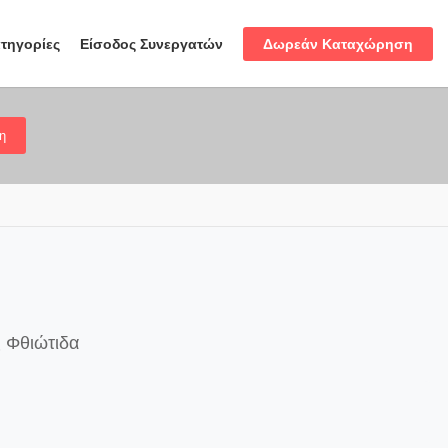
Δωρεάν Καταχώρηση
τηγορίες
Είσοδος Συνεργατών
η
ς Φθιώτιδα