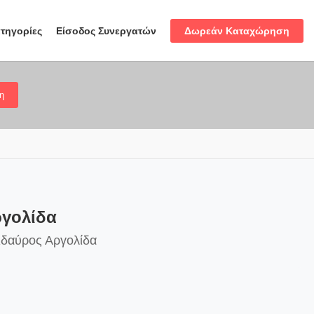
Δωρεάν Καταχώρηση
τηγορίες
Είσοδος Συνεργατών
η
ργολίδα
ιδαύρος Αργολίδα