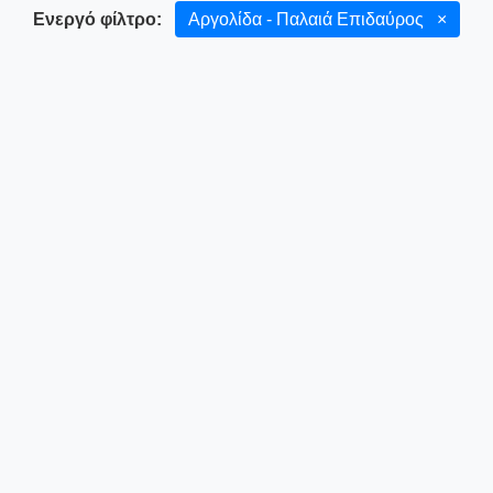
Ενεργό φίλτρο:
Αργολίδα - Παλαιά Επιδαύρος
×