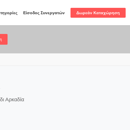
Δωρεάν Καταχώρηση
τηγορίες
Είσοδος Συνεργατών
η
α
δι Αρκαδία