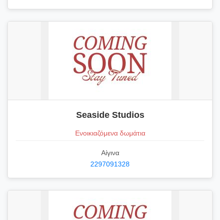
Seaside Studios
Ενοικιαζόμενα δωμάτια
Αίγινα
2297091328