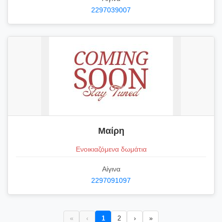
2297039007
Μαίρη
Ενοικιαζόμενα δωμάτια
Αίγινα
2297091097
«
‹
1
2
›
»