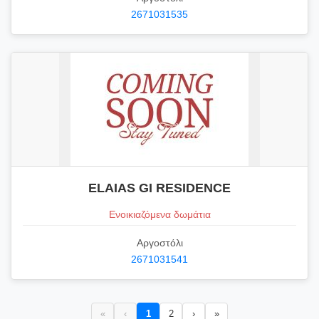
2671031535
ELAIAS GI RESIDENCE
Ενοικιαζόμενα δωμάτια
Αργοστόλι
2671031541
«
‹
1
2
›
»