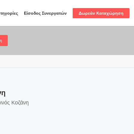
Δωρεάν Καταχώρηση
τηγορίες
Είσοδος Συνεργατών
η
νη
ρινός Κοζάνη