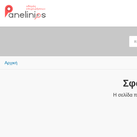
Αρχική
Σφ
Η σελίδα π