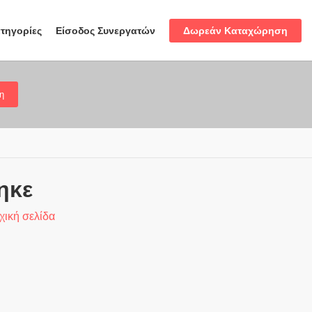
Δωρεάν Καταχώρηση
τηγορίες
Είσοδος Συνεργατών
η
ηκε
χική σελίδα