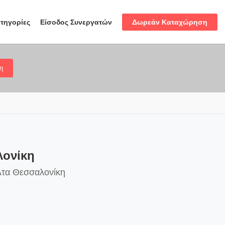
Δωρεάν Καταχώρηση
τηγορίες
Είσοδος Συνεργατών
η
λονίκη
λτα Θεσσαλονίκη