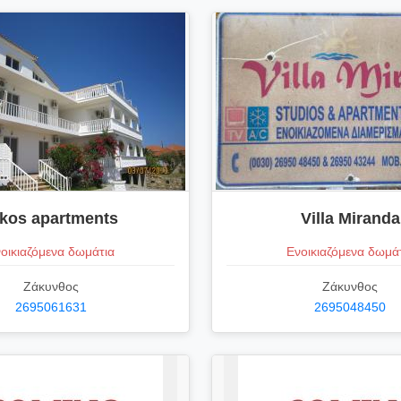
ikos apartments
Villa Miranda
οικιαζόμενα δωμάτια
Ενοικιαζόμενα δωμά
Ζάκυνθος
Ζάκυνθος
2695061631
2695048450