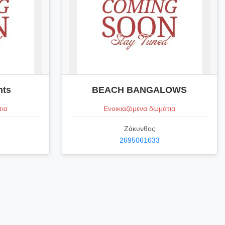
nts
BEACH BANGALOWS
τια
Ενοικιαζόμενα δωμάτια
Ζάκυνθος
2695061633