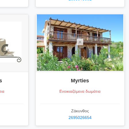
s
Myrties
τια
Ενοικιαζόμενα δωμάτια
Ζάκυνθος
2695026654