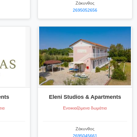
Ζάκυνθος
2695052656
ents
Eleni Studios & Apartments
τια
Ενοικιαζόμενα δωμάτια
Ζάκυνθος
2695045661