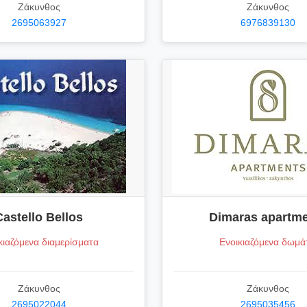
Ζάκυνθος
Ζάκυνθος
2695063927
6976839130
Castello Bellos
Dimaras apartm
κιαζόμενα διαμερίσματα
Ενοικιαζόμενα δωμά
Ζάκυνθος
Ζάκυνθος
2695022044
2695035456