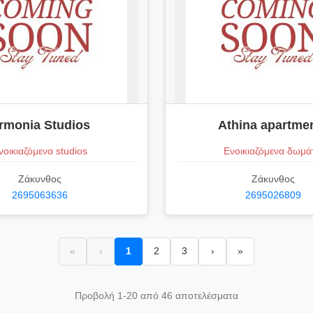
rmonia Studios
Athina apartme
νοικιαζόμενα studios
Ενοικιαζόμενα δωμά
Ζάκυνθος
Ζάκυνθος
2695063636
2695026809
«
‹
1
2
3
›
»
Προβολή 1-20 από 46 αποτελέσματα