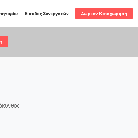
Δωρεάν Καταχώρηση
τηγορίες
Είσοδος Συνεργατών
η
Ζάκυνθος