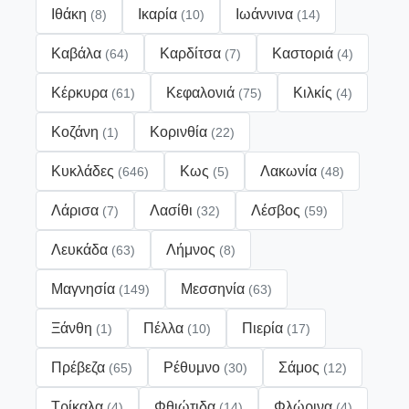
Ιθάκη
Ικαρία
Ιωάννινα
(8)
(10)
(14)
Καβάλα
Καρδίτσα
Καστοριά
(64)
(7)
(4)
Κέρκυρα
Κεφαλονιά
Κιλκίς
(61)
(75)
(4)
Κοζάνη
Κορινθία
(1)
(22)
Κυκλάδες
Κως
Λακωνία
(646)
(5)
(48)
Λάρισα
Λασίθι
Λέσβος
(7)
(32)
(59)
Λευκάδα
Λήμνος
(63)
(8)
Μαγνησία
Μεσσηνία
(149)
(63)
Ξάνθη
Πέλλα
Πιερία
(1)
(10)
(17)
Πρέβεζα
Ρέθυμνο
Σάμος
(65)
(30)
(12)
Τρίκαλα
Φθιώτιδα
Φλώρινα
(4)
(14)
(4)