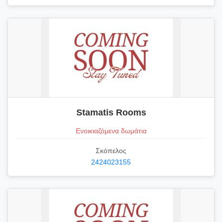
Stamatis Rooms
Ενοικιαζόμενα δωμάτια
Σκόπελος
2424023155