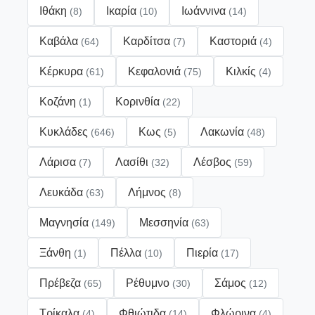
Ιθάκη
Ικαρία
Ιωάννινα
(8)
(10)
(14)
Καβάλα
Καρδίτσα
Καστοριά
(64)
(7)
(4)
Κέρκυρα
Κεφαλονιά
Κιλκίς
(61)
(75)
(4)
Κοζάνη
Κορινθία
(1)
(22)
Κυκλάδες
Κως
Λακωνία
(646)
(5)
(48)
Λάρισα
Λασίθι
Λέσβος
(7)
(32)
(59)
Λευκάδα
Λήμνος
(63)
(8)
Μαγνησία
Μεσσηνία
(149)
(63)
Ξάνθη
Πέλλα
Πιερία
(1)
(10)
(17)
Πρέβεζα
Ρέθυμνο
Σάμος
(65)
(30)
(12)
Τρίκαλα
Φθιώτιδα
Φλώρινα
(4)
(14)
(4)