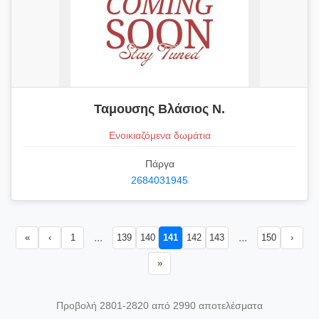
Ταμουσης Βλάσιος Ν.
Ενοικιαζόμενα δωμάτια
Πάργα
2684031945
...
...
«
‹
1
139
140
141
142
143
150
›
»
Προβολή 2801-2820 από 2990 αποτελέσματα