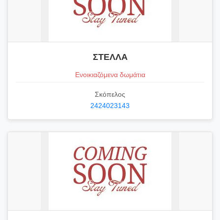
ΣΤΕΛΛΑ
Ενοικιαζόμενα δωμάτια
Σκόπελος
2424023143