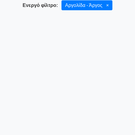
Ενεργό φίλτρο:
Αργολίδα - Άργος
×