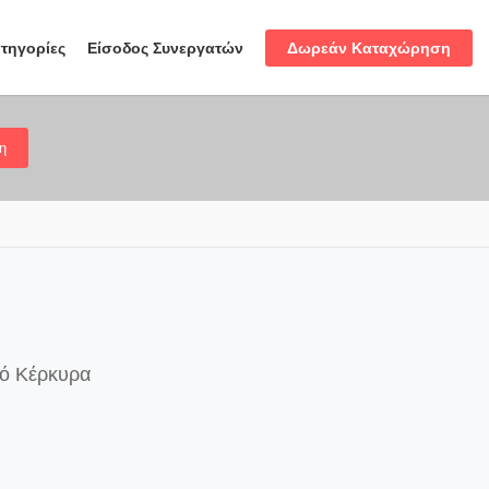
Δωρεάν Καταχώρηση
τηγορίες
Είσοδος Συνεργατών
η
μό Κέρκυρα