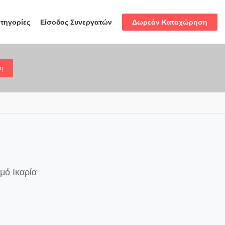
Δωρεάν Καταχώρηση
τηγορίες
Είσοδος Συνεργατών
η
μό Ικαρία