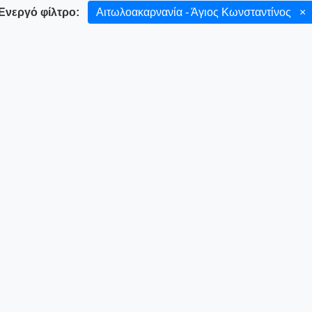
Ενεργό φίλτρο:
Αιτωλοακαρνανία - Άγιος Κωνσταντίνος
×