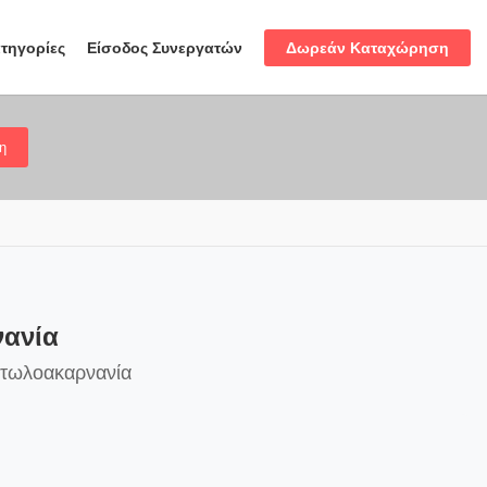
Δωρεάν Καταχώρηση
τηγορίες
Είσοδος Συνεργατών
η
νανία
ιτωλοακαρνανία