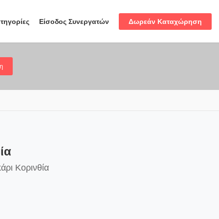
Δωρεάν Καταχώρηση
τηγορίες
Είσοδος Συνεργατών
η
ία
άρι Κορινθία