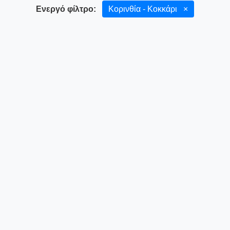
Ενεργό φίλτρο:
Κορινθία - Κοκκάρι
×