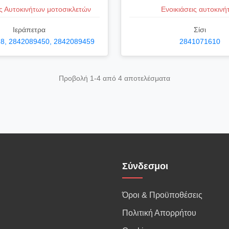
ις Αυτοκινήτων μοτοσικλετών
Ενοικιάσεις αυτοκινή
Ιεράπετρα
Σίσι
8, 2842089450, 2842089459
2841071610
Προβολή 1-4 από 4 αποτελέσματα
Σύνδεσμοι
Όροι & Προϋποθέσεις
Πολιτική Απορρήτου