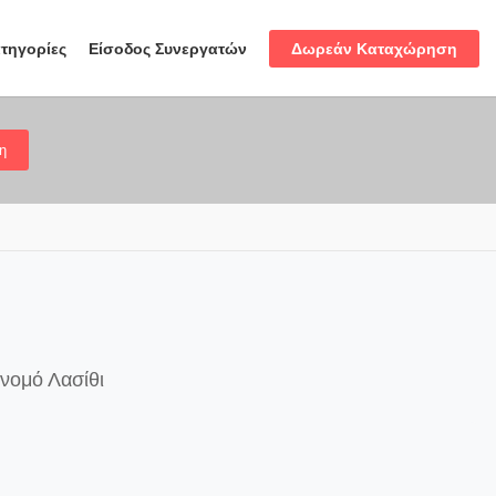
Δωρεάν Καταχώρηση
τηγορίες
Είσοδος Συνεργατών
η
 νομό Λασίθι