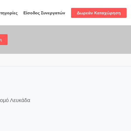
Δωρεάν Καταχώρηση
τηγορίες
Είσοδος Συνεργατών
η
 νομό Λευκάδα