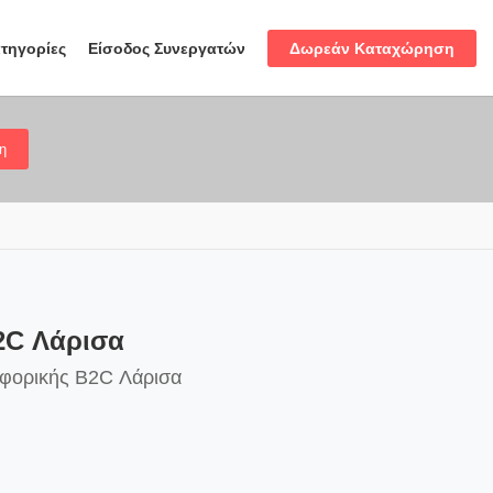
Δωρεάν Καταχώρηση
τηγορίες
Είσοδος Συνεργατών
η
2C Λάρισα
οφορικής B2C Λάρισα