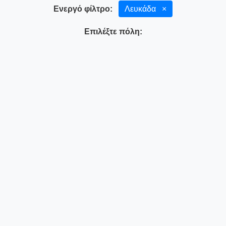
Ενεργό φίλτρο:
Λευκάδα
×
Επιλέξτε πόλη: