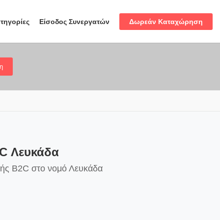
Δωρεάν Καταχώρηση
τηγορίες
Είσοδος Συνεργατών
η
2C Λευκάδα
κής B2C στο νομό Λευκάδα