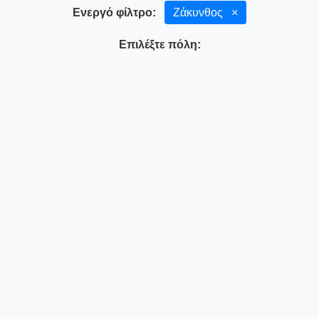
Ενεργό φίλτρο:
Ζάκυνθος
×
Επιλέξτε πόλη: