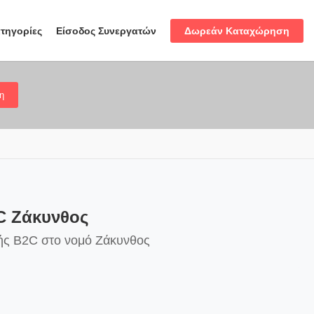
Δωρεάν Καταχώρηση
τηγορίες
Είσοδος Συνεργατών
η
C Ζάκυνθος
κής B2C στο νομό Ζάκυνθος