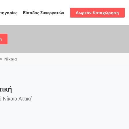
Δωρεάν Καταχώρηση
τηγορίες
Είσοδος Συνεργατών
η
Νίκαια
τική
 Νίκαια Αττική