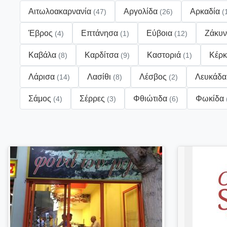
Αιτωλοακαρνανία
Αργολίδα
Αρκαδία
(47)
(26)
(
Έβρος
Επτάνησα
Εύβοια
Ζάκυ
(4)
(1)
(12)
Καβάλα
Καρδίτσα
Καστοριά
Κέρ
(8)
(9)
(1)
Λάρισα
Λασίθι
Λέσβος
Λευκάδ
(14)
(8)
(2)
Σάμος
Σέρρες
Φθιώτιδα
Φωκίδα
(4)
(3)
(6)