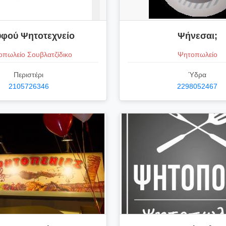
φού Ψητοτεχνείο
Ψήνεσαι;
πωλείο Σουβλατζίδικο
Ψητοπωλείο
Περιστέρι
Ύδρα
2105726346
2298052467