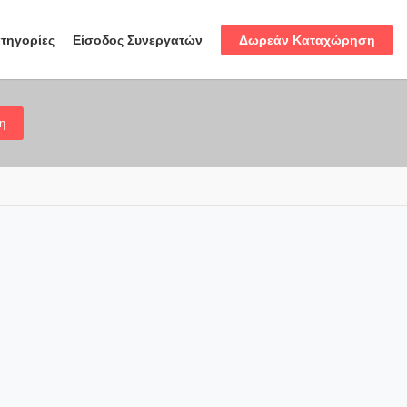
Δωρεάν Καταχώρηση
τηγορίες
Είσοδος Συνεργατών
η