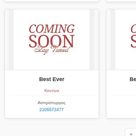
Best Ever
Be
Καντίνα
Ασπρόπυργος
2105572477
«