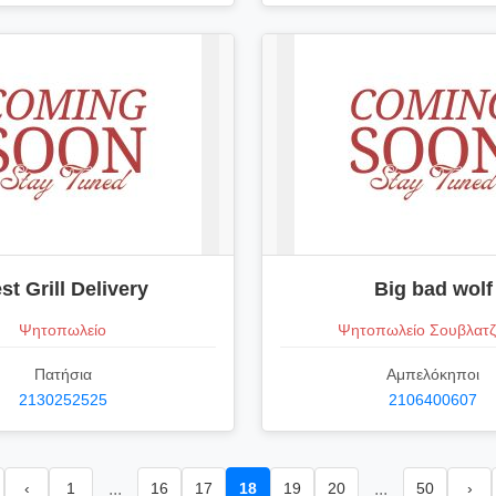
st Grill Delivery
Big bad wolf
Ψητοπωλείο
Ψητοπωλείο Σουβλατζ
Πατήσια
Αμπελόκηποι
2130252525
2106400607
‹
1
...
16
17
18
19
20
...
50
›