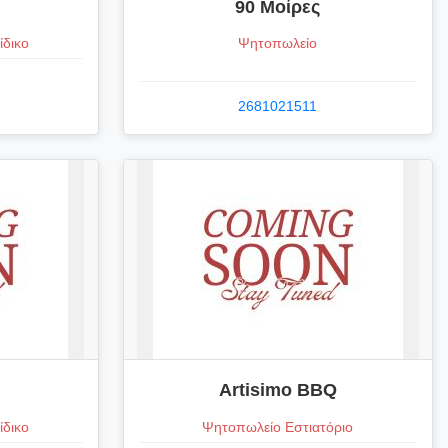
90 Μοίρες
ίδικο
Ψητοπωλείο
2681021511
Artisimo BBQ
ίδικο
Ψητοπωλείο Εστιατόριο