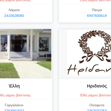
ίδη γάμου βάπτισης
Είδη γάμου βάπτισ
Λάρισα
Πάτρα
2410628080
6947600619
Έλλη
Ηριδανός
ίδη γάμου βάπτισης
Είδη γάμου βάπτισ
Γαργαλιάνοι
Οινόφυτα
2763061502
2262032253