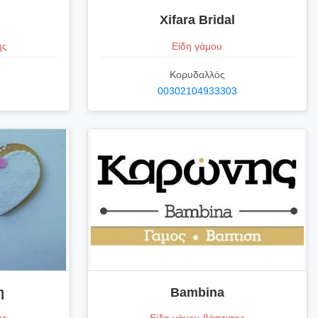
Xifara Bridal
ης
Είδη γάμου
Κορυδαλλός
00302104933303
η
Βambina