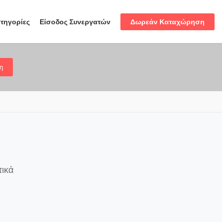
Δωρεάν Καταχώρηση
τηγορίες
Είσοδος Συνεργατών
η
τικά