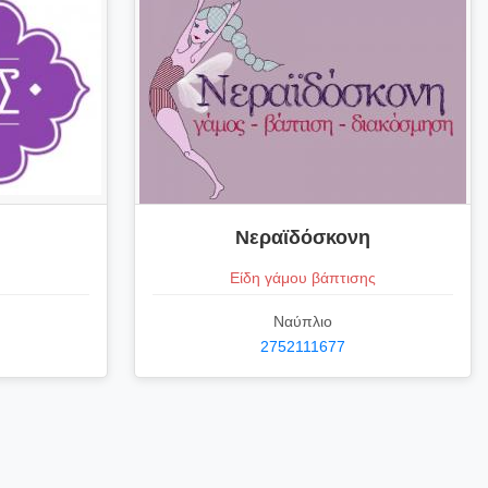
Νεραϊδόσκονη
Είδη γάμου βάπτισης
Ναύπλιο
2752111677