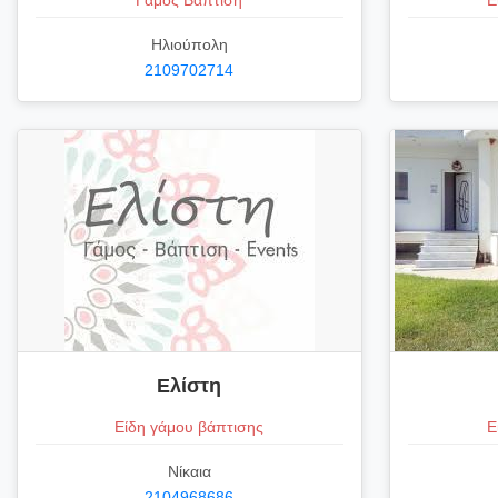
Γάμος Βάπτιση
Ε
Ηλιούπολη
2109702714
Ελίστη
Είδη γάμου βάπτισης
Ε
Νίκαια
2104968686