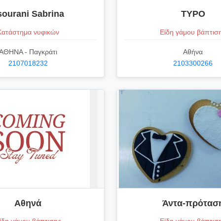
sourani Sabrina
TYPO
Κατάστημα νυφικών
Είδη γάμου βάπτισ
ΑΘΗΝΑ - Παγκράτι
Αθήνα
2107018232
2103300266
Αθηνά
Άντα-πρότασ