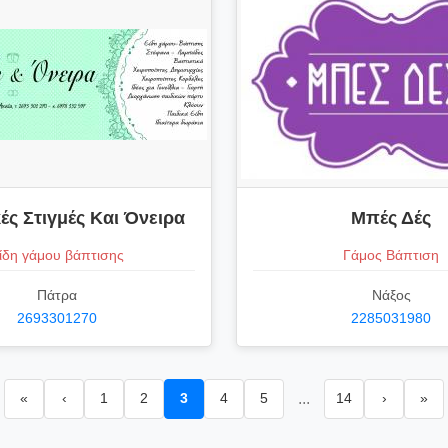
ές Στιγμές Και Όνειρα
Μπές Δές
ίδη γάμου βάπτισης
Γάμος Βάπτιση
Πάτρα
Νάξος
2693301270
2285031980
«
‹
1
2
3
4
5
...
14
›
»