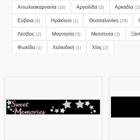
Αιτωλοακαρνανία
Αργολίδα
Αρκαδία
(15)
(3)
(2)
Εύβοια
Ηράκλειο
Θεσσαλονίκη
(4)
(1)
(29)
Λέσβος
Μαγνησία
Μεσσηνία
Ξάν
(2)
(3)
(3)
Φωκίδα
Χαλκιδική
Χίος
(1)
(1)
(2)