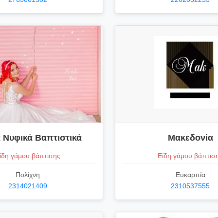
α Νυφικά Βαπτιστικά
Μακεδονία
ίδη γάμου βάπτισης
Είδη γάμου βάπτισ
Πολίχνη
Ευκαρπία
2314021409
2310537555