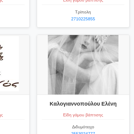
ης
Είδη γάμου βάπτισης
Τρίπολη
2710225855
Καλογιαννοπούλου Ελένη
ης
Είδη γάμου βάπτισης
Διδυμότειχο
2553024777