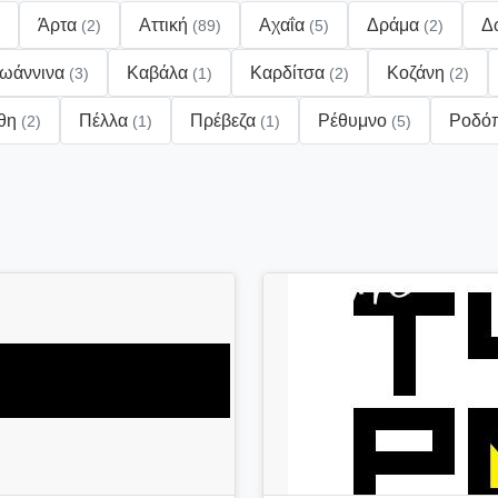
Άρτα
Αττική
Αχαΐα
Δράμα
Δ
(2)
(89)
(5)
(2)
Ιωάννινα
Καβάλα
Καρδίτσα
Κοζάνη
(3)
(1)
(2)
(2)
θη
Πέλλα
Πρέβεζα
Ρέθυμνο
Ροδό
(2)
(1)
(1)
(5)