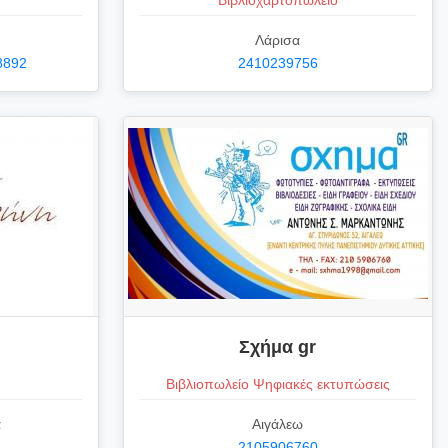
Βιβλιοχαρτοπωλείο
Λάρισα
8892
2410239756
Σχήμα gr
Βιβλιοπωλείο Ψηφιακές εκτυπώσεις
α
Αιγάλεω
2105906760