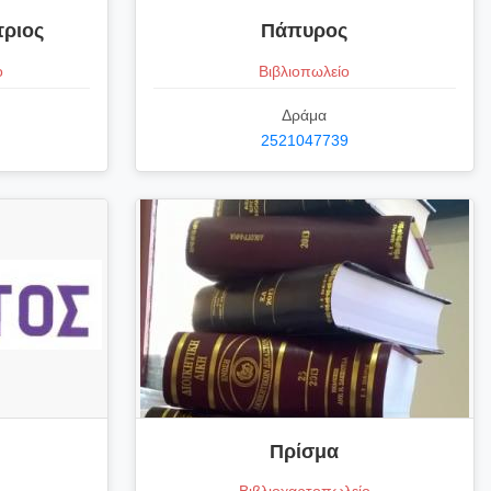
ριος
Πάπυρος
ο
Βιβλιοπωλείο
Δράμα
2521047739
Πρίσμα