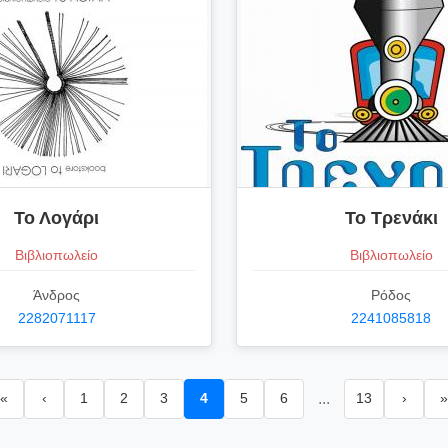
Το Λογάρι
Το Τρενάκι
Βιβλιοπωλείο
Βιβλιοπωλείο
Άνδρος
Ρόδος
2282071117
2241085818
«
‹
1
2
3
4
5
6
...
13
›
»