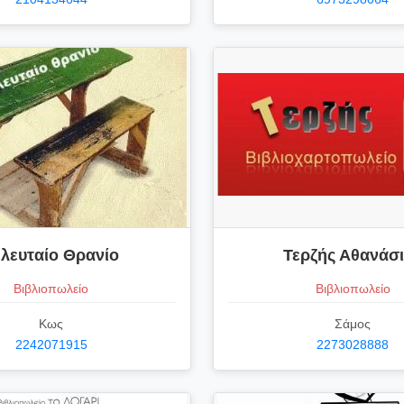
ελευταίο Θρανίο
Τερζής Αθανάσ
Βιβλιοπωλείο
Βιβλιοπωλείο
Κως
Σάμος
2242071915
2273028888