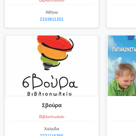
Βιβλιοπωλείο
Αθήνα
2103811201
Σβούρα
Βιβλιοπωλείο
Χαλκίδα
2221116356