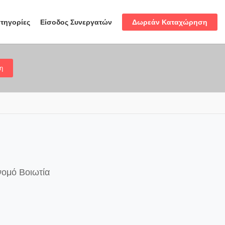
Δωρεάν Καταχώρηση
τηγορίες
Είσοδος Συνεργατών
η
νομό Βοιωτία