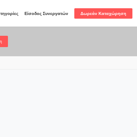
Δωρεάν Καταχώρηση
τηγορίες
Είσοδος Συνεργατών
η