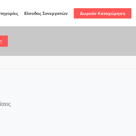
Δωρεάν Καταχώρηση
τηγορίες
Είσοδος Συνεργατών
η
ίσεις