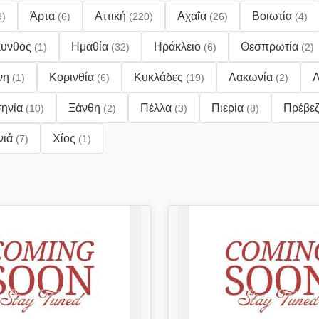
Άρτα
Αττική
Αχαΐα
Βοιωτία
9)
(6)
(220)
(26)
(4)
κυνθος
Ημαθία
Ηράκλειο
Θεσπρωτία
(1)
(32)
(6)
(2)
νη
Κορινθία
Κυκλάδες
Λακωνία
(1)
(6)
(19)
(2)
ηνία
Ξάνθη
Πέλλα
Πιερία
Πρέβε
(10)
(2)
(3)
(8)
νιά
Χίος
(7)
(1)