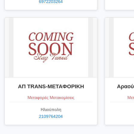
6972203264
ΑΠ TRANS-ΜΕΤΑΦΟΡΙΚΗ
Αραού
Μεταφορές Μετακομίσεις
Μετ
Ηλιούπολη
2109764204