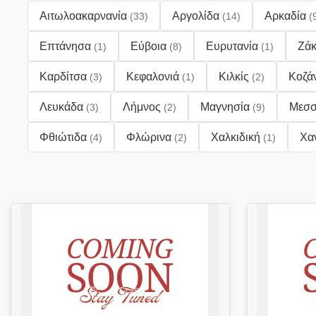
Αιτωλοακαρνανία
Αργολίδα
Αρκαδία
(33)
(14)
(
Επτάνησα
Εύβοια
Ευρυτανία
Ζά
(1)
(8)
(1)
Καρδίτσα
Κεφαλονιά
Κιλκίς
Κοζά
(3)
(1)
(2)
Λευκάδα
Λήμνος
Μαγνησία
Μεσσ
(3)
(2)
(9)
Φθιώτιδα
Φλώρινα
Χαλκιδική
Χα
(4)
(2)
(1)