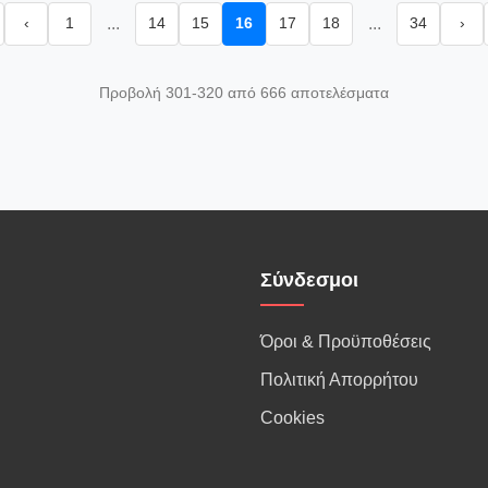
‹
1
...
14
15
16
17
18
...
34
›
Προβολή 301-320 από 666 αποτελέσματα
Σύνδεσμοι
Όροι & Προϋποθέσεις
Πολιτική Απορρήτου
Cookies