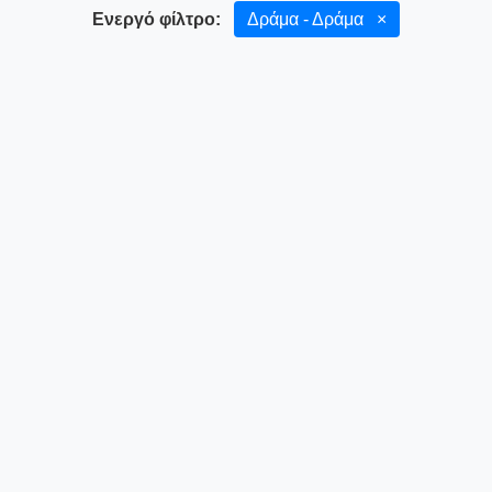
Ενεργό φίλτρο:
Δράμα - Δράμα
×