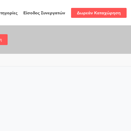
Δωρεάν Καταχώρηση
τηγορίες
Είσοδος Συνεργατών
η