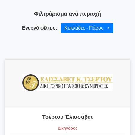
Φιλτράρισμα ανά περιοχή
Ενεργό φίλτρο:
Κυκλάδες - Πάρος
×
Τσέρτου Έλισσάβετ
Δικηγόρος