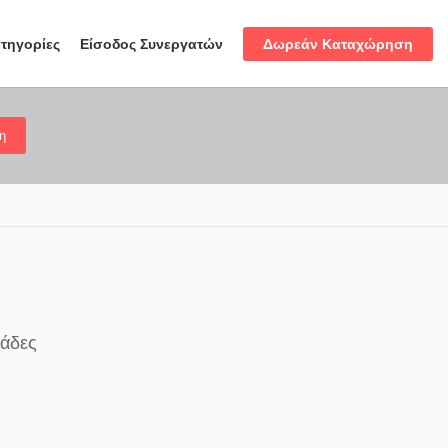
Δωρεάν Καταχώρηση
τηγορίες
Είσοδος Συνεργατών
η
λάδες