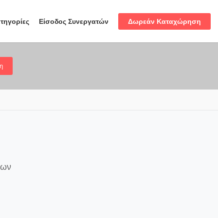
Δωρεάν Καταχώρηση
τηγορίες
Είσοδος Συνεργατών
η
των