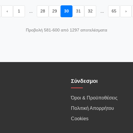
‹
1
...
28
29
30
31
32
...
65
›
Προβολή 581-600 από 1297 αποτελέσματα
Σύνδεσμοι
Όροι & Προϋποθέσεις
Πολιτική Απορρήτου
Cookies