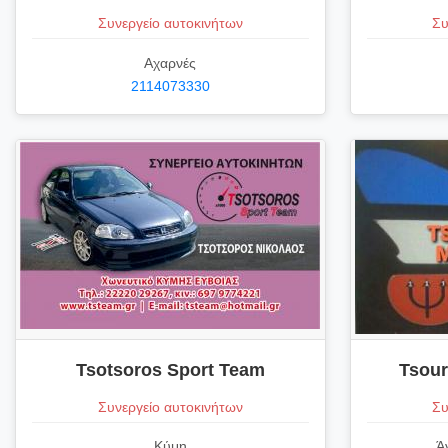
Συνεργείο αυτοκινήτων
Συ
Αχαρνές
2114073330
Tsotsoros Sport Team
Tsour
Συνεργείο αυτοκινήτων
Συ
Κύμη
Ά