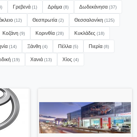
Γρεβενά
Δράμα
Δωδεκάνησα
3)
(1)
(8)
(37)
άκλειο
Θεσπρωτία
Θεσσαλονίκη
(12)
(2)
(125)
Κοζάνη
Κορινθία
Κυκλάδες
(9)
(28)
(18)
ηνία
Ξάνθη
Πέλλα
Πιερία
(14)
(4)
(5)
(8)
ιδική
Χανιά
Χίος
(19)
(13)
(4)