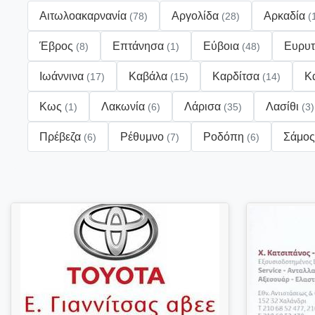
Αιτωλοακαρνανία
Αργολίδα
Αρκαδία
(78)
(28)
(
Έβρος
Επτάνησα
Εύβοια
Ευρυτ
(8)
(1)
(48)
Ιωάννινα
Καβάλα
Καρδίτσα
Κ
(17)
(15)
(14)
Κως
Λακωνία
Λάρισα
Λασίθι
(1)
(6)
(35)
(3)
Πρέβεζα
Ρέθυμνο
Ροδόπη
Σάμο
(6)
(7)
(6)