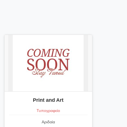
Print and Art
Τυπογραφείο
Αριδαία