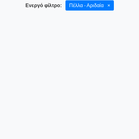
Ενεργό φίλτρο:
Πέλλα - Αριδαία
×