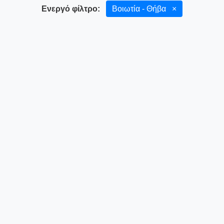
Ενεργό φίλτρο:
Βοιωτία - Θήβα
×