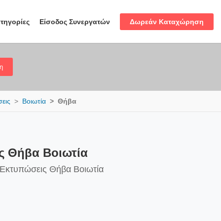
Δωρεάν Καταχώρηση
τηγορίες
Είσοδος Συνεργατών
η
σεις
Βοιωτία
Θήβα
ις Θήβα Βοιωτία
ς Εκτυπώσεις Θήβα Βοιωτία