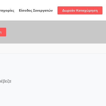
Δωρεάν Καταχώρηση
τηγορίες
Είσοδος Συνεργατών
η
ρέβεζα