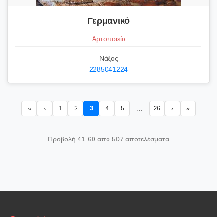
Γερμανικό
Αρτοποιείο
Νάξος
2285041224
...
«
‹
1
2
3
4
5
26
›
»
Προβολή 41-60 από 507 αποτελέσματα