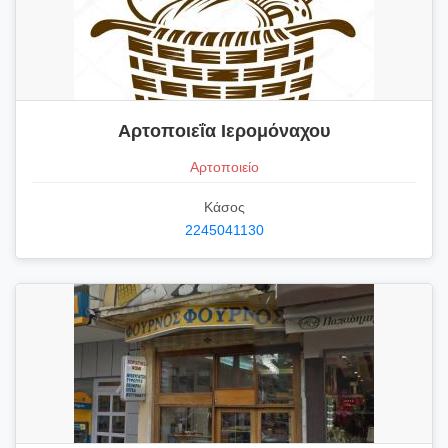
Αρτοποιεΐα Ιερομόναχου
Αρτοποιείο
Κάσος
2245041130