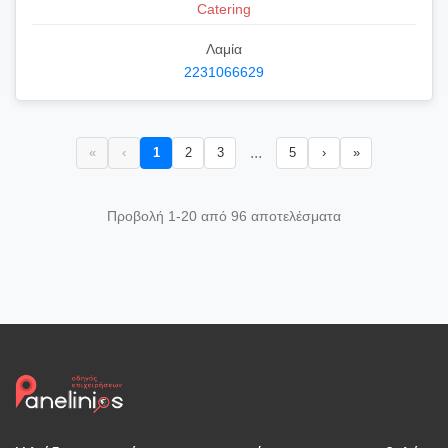
Catering
Λαμία
2231066629
...
«
‹
1
2
3
5
›
»
Προβολή 1-20 από 96 αποτελέσματα