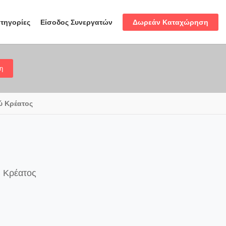
Δωρεάν Καταχώρηση
τηγορίες
Είσοδος Συνεργατών
η
ύ Κρέατος
ύ Κρέατος