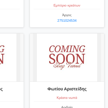
Εμπόριο κρεάτων
Άργος
2751024534
ος
Φωτίου Αριστείδης
Κρέατα νωπά
Αριδαία