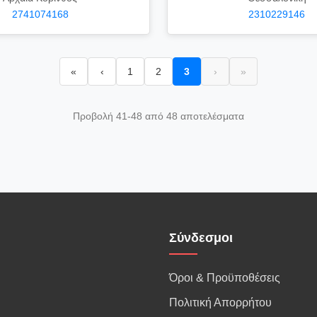
2741074168
2310229146
«
‹
1
2
3
›
»
Προβολή 41-48 από 48 αποτελέσματα
Σύνδεσμοι
Όροι & Προϋποθέσεις
Πολιτική Απορρήτου