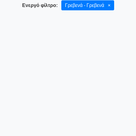
Ενεργό φίλτρο:
Γρεβενά - Γρεβενά
×