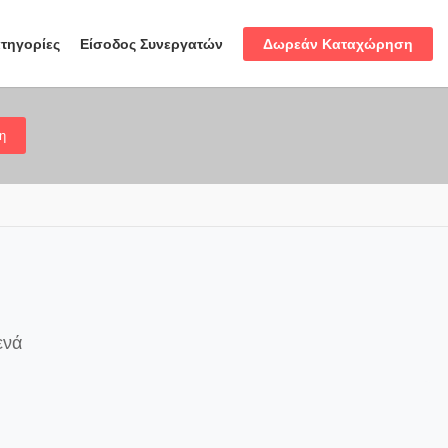
Δωρεάν Καταχώρηση
τηγορίες
Είσοδος Συνεργατών
η
ενά