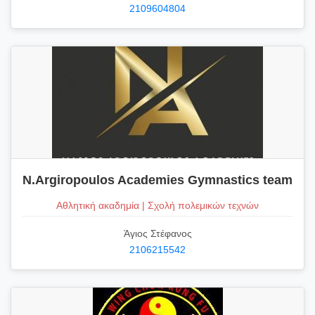
2109604804
N.Argiropoulos Academies Gymnastics team
Αθλητική ακαδημία | Σχολή πολεμικών τεχνών
Άγιος Στέφανος
2106215542