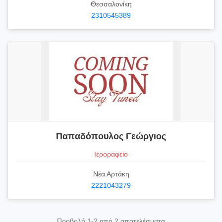
Θεσσαλονίκη
2310545389
Παπαδόπουλος Γεώργιος
Ιεροραφείο
Νέα Αρτάκη
2221043279
Προβολή 1-2 από 2 αποτελέσματα